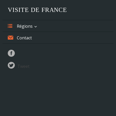
VISITE DE FRANCE
Régions
Alsace
Contact
Aquitaine
Auvergne
Tweet
Basse-Normandie
Bourgogne
Bretagne
Centre
Champagne-Ardenne