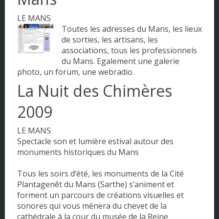
Pays de la Loire
LE MANS
Toutes les adresses du Mans, les lieux
Picardie
de sorties, les artisans, les
associations, tous les professionnels
Poitou - Charentes
du Mans. Egalement une galerie
photo, un forum, une webradio.
Provence - Alpes - Côte d'Azur
La Nuit des Chimères
Rhône-Alpes
2009
LE MANS
Spectacle son et lumière estival autour des
monuments historiques du Mans
Tous les soirs d’été, les monuments de la Cité
Plantagenêt du Mans (Sarthe) s’animent et
forment un parcours de créations visuelles et
sonores qui vous mènera du chevet de la
cathédrale à la cour du musée de la Reine