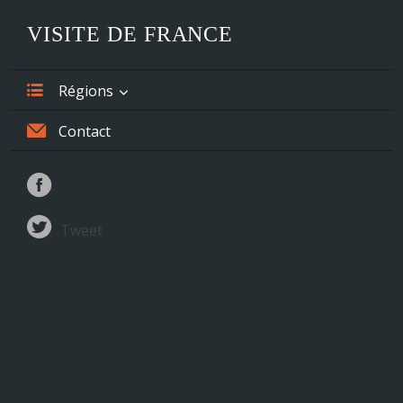
VISITE DE FRANCE
Régions
Alsace
Contact
Aquitaine
Auvergne
Tweet
Basse-Normandie
Bourgogne
Bretagne
Centre
Champagne-Ardenne