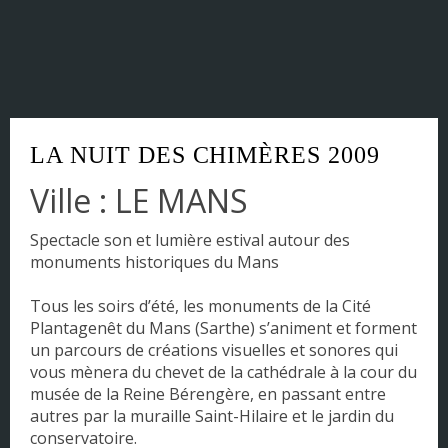
Corse
DOM - TOM
Franche Comté
LA NUIT DES CHIMÈRES 2009
Haute Normandie
Ville : LE MANS
Ile-de-France
Spectacle son et lumière estival autour des
Languedoc-Roussillon
monuments historiques du Mans
Limousin
Tous les soirs d’été, les monuments de la Cité
Plantagenêt du Mans (Sarthe) s’animent et forment
Lorraine
un parcours de créations visuelles et sonores qui
vous mènera du chevet de la cathédrale à la cour du
Midi-Pyrénées
musée de la Reine Bérengère, en passant entre
autres par la muraille Saint-Hilaire et le jardin du
Nord Pas de Calais
conservatoire.