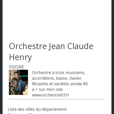
Corse
DOM - TOM
Franche Comté
Haute Normandie
Orchestre Jean Claude
Ile-de-France
Henry
Languedoc-Roussillon
ISSOIRE
Orchestre à trois musiciens,
Limousin
accordéons, basse, clavier.
Musette et variétés année 80
Lorraine
à + sur mon site
www.orchestre63.fr
Midi-Pyrénées
Nord Pas de Calais
Liste des villes du département