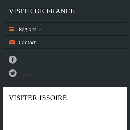
VISITE DE FRANCE
Régions
Alsace
Contact
Aquitaine
Auvergne
Tweet
Basse-Normandie
Bourgogne
VISITER ISSOIRE
Bretagne
Centre
Champagne-Ardenne