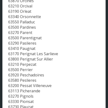
63870 Orcines
63210 Orcival
63190 Orleat
63340 Orsonnette
63550 Palladuc
63500 Pardines
63270 Parent
63500 Parentignat
63290 Paslieres
63410 Paugnat
63170 Perignat Les Sarlieve
63800 Perignat Sur Allier
63210 Perpezat
63500 Perrier
63920 Peschadoires
63580 Peslieres
63200 Pessat Villeneuve
63113 Picherande
63270 Pignols
63330 Pionsat
63730 Plauzat