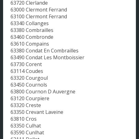
63720 Clerlande
63000 Clermont Ferrand
63100 Clermont Ferrand
63340 Collanges
63380 Combrailles
63460 Combronde
63610 Compains
63380 Condat En Combrailles
63490 Condat Les Montboissier
63730 Corent
63114 Coudes
63320 Courgoul
63450 Cournols
63800 Cournon D Auvergne
63120 Courpiere
63320 Creste
63350 Crevant Laveine
63810 Cros
63350 Culhat
63590 Cunlhat