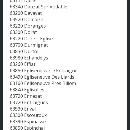
63111 Dallet
63340 Dauzat Sur Vodable
63200 Davayat
63520 Domaize
63220 Doranges
63300 Dorat
63220 Dore L Eglise
63700 Durmignat
63830 Durtol
63980 Echandelys
63260 Effiat
63850 Egliseneuve D Entraigue
63490 Egliseneuve Des Liards
63160 Egliseneuve Pres Billom
63840 Eglisolles
63720 Ennezat
63720 Entraigues
63530 Enval
63300 Escoutoux
63390 Espinasse
63850 Espinchal