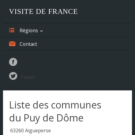
VISITE DE FRANCE
Régions
Alsace
Contact
Aquitaine
Auvergne
Tweet
Basse-Normandie
Bourgogne
Liste des communes
Bretagne
du Puy de Dôme
Centre
63260 Aigueperse
Champagne-Ardenne