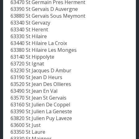
63470 St Germain Pres Herment
63390 St Gervais D Auvergne
63880 St Gervais Sous Meymont
63340 St Gervazy
63340 St Herent
63330 St Hilaire
63440 St Hilaire La Croix
63380 St Hilaire Les Monges
63140 St Hippolyte
63720 St Ignat
63230 St Jacques D Ambur
63190 St Jean D Heurs
63520 St Jean Des Ollieres
63490 St Jean En Val
63570 St Jean St Gervais
63160 St Julien De Coppel
63390 St Julien La Geneste
63820 St Julien Puy Laveze
63600 St Just
63350 St Laure
63330 St Maigner