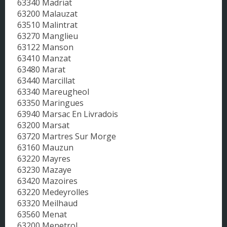
63340 Madriat
63200 Malauzat
63510 Malintrat
63270 Manglieu
63122 Manson
63410 Manzat
63480 Marat
63440 Marcillat
63340 Mareugheol
63350 Maringues
63940 Marsac En Livradois
63200 Marsat
63720 Martres Sur Morge
63160 Mauzun
63220 Mayres
63230 Mazaye
63420 Mazoires
63220 Medeyrolles
63320 Meilhaud
63560 Menat
63200 Menetrol