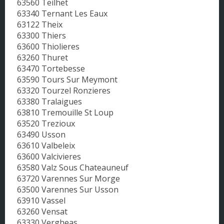
63560 Teilhet
63340 Ternant Les Eaux
63122 Theix
63300 Thiers
63600 Thiolieres
63260 Thuret
63470 Tortebesse
63590 Tours Sur Meymont
63320 Tourzel Ronzieres
63380 Tralaigues
63810 Tremouille St Loup
63520 Trezioux
63490 Usson
63610 Valbeleix
63600 Valcivieres
63580 Valz Sous Chateauneuf
63720 Varennes Sur Morge
63500 Varennes Sur Usson
63910 Vassel
63260 Vensat
63330 Vergheas