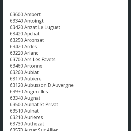
Pays de la Loire
63600 Ambert
Picardie
63340 Antoingt
63420 Anzat Le Luguet
Poitou - Charentes
63420 Apchat
63250 Arconsat
Provence - Alpes - Côte d'Azur
63420 Ardes
63220 Arlanc
Rhône-Alpes
63700 Ars Les Favets
63460 Artonne
63260 Aubiat
63170 Aubiere
63120 Aubusson D Auvergne
63930 Augerolles
63340 Augnat
63500 Aulhat St Privat
63510 Aulnat
63210 Aurieres
63730 Authezat
63570 Auzat Sur Allier