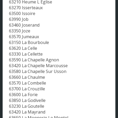
63210 Heume L Eglise
63270 Isserteaux
63500 Issoire
63990 Job
63460 Joserand
63350 Joze
63570 Jumeaux
63150 La Bourboule
63620 La Celle
63330 La Cellette
63590 La Chapelle Agnon
63420 La Chapelle Marcousse
63580 La Chapelle Sur Usson
63660 La Chaulme
63570 La Combelle
63700 La Crouzille
63600 La Forie
63850 La Godivelle
63230 La Goutelle
63420 La Mayrand
63650 La Monnerie Le Montel