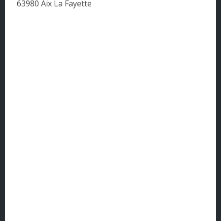
63980 Aix La Fayette
Corse
DOM - TOM
Franche Comté
Haute Normandie
Ile-de-France
Languedoc-Roussillon
Limousin
Lorraine
Midi-Pyrénées
Nord Pas de Calais