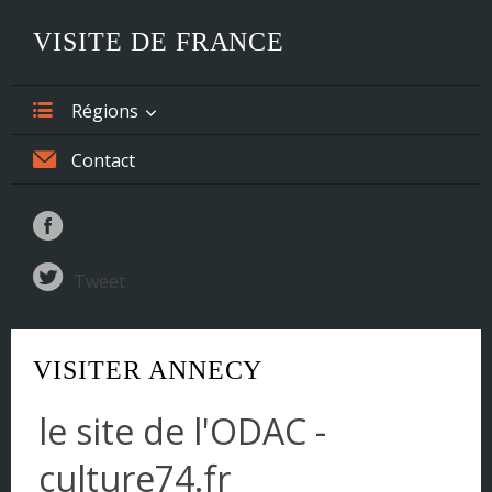
VISITE DE FRANCE
Régions
Alsace
Contact
Aquitaine
Auvergne
Tweet
Basse-Normandie
Bourgogne
VISITER ANNECY
Bretagne
le site de l'ODAC -
Centre
culture74.fr
Champagne-Ardenne