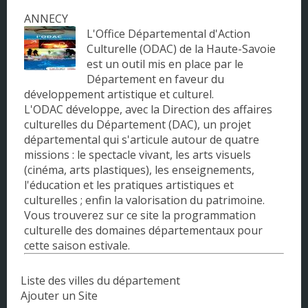
ANNECY
Corse
L'Office Départemental d'Action
Culturelle (ODAC) de la Haute-Savoie
DOM - TOM
est un outil mis en place par le
Département en faveur du
Franche Comté
développement artistique et culturel.
L'ODAC développe, avec la Direction des affaires
Haute Normandie
culturelles du Département (DAC), un projet
départemental qui s'articule autour de quatre
Ile-de-France
missions : le spectacle vivant, les arts visuels
(cinéma, arts plastiques), les enseignements,
Languedoc-Roussillon
l'éducation et les pratiques artistiques et
culturelles ; enfin la valorisation du patrimoine.
Limousin
Vous trouverez sur ce site la programmation
culturelle des domaines départementaux pour
Lorraine
cette saison estivale.
Midi-Pyrénées
Liste des villes du département
Nord Pas de Calais
Ajouter un Site