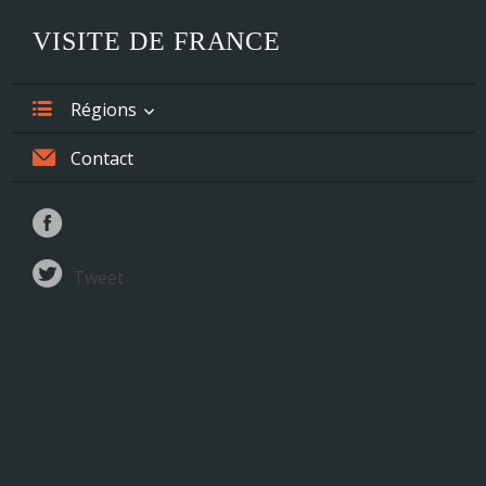
VISITE DE FRANCE
Régions
Alsace
Contact
Aquitaine
Auvergne
Tweet
Basse-Normandie
Bourgogne
Bretagne
Centre
Champagne-Ardenne