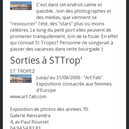
C'est dans cet endroit calme et
Pays de la Loire
paisible , loin des photographes et
des médias, que viennent se
Picardie
"ressourcer" l'été, des "stars" plus ou moins
célèbres. Le long du petit port elles peuvent de
Poitou - Charentes
promener tranquillement, loin de la foule. En effet
qui connait St Tropez? Personne ne songerait à
Provence - Alpes - Côte d'Azur
passer des vacances dans cette bourgade :)
Rhône-Alpes
Sorties à STTrop'
ST TROPEZ
Jusqu'au 31/08/2006 : "Art'Fab".
Expositions consacrée aux femmes
d'Europe
www.art-fab.com
Exposition de photos des années 70:
Galerie Alessandra
4, av.Paul Roussel
04 94 54 83 83