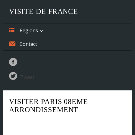
VISITE DE FRANCE
Régions
Alsace
Contact
Aquitaine
Auvergne
Tweet
Basse-Normandie
Bourgogne
VISITER PARIS 08EME
Bretagne
ARRONDISSEMENT
Centre
Champagne-Ardenne