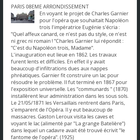
PARIS 08EME ARRONDISSEMENT
Pays de la Loire
En voyant le projet de Charles Garnier
pour l'opéra que souhaitait Napoléon
Picardie
trois l'impératrice Eugénie s'écria :
Poitou - Charentes
"Quel affeux canard, ce n'est pas du style, ce n'est
ni grec ni romain ! "Charles Garnier lui répondit :
Provence - Alpes - Côte d'Azur
"C'est du Napoléon trois, Madame".
L'inauguration eut lieue en 1862. Les travaux
Rhône-Alpes
furent lents et difficiles. En effet il y avait
beaucoup d'infiltrations dues aux nappes
phréatiques. Garnier fit construire un lac pour
résoudre le problème. Il fut terminé en 1867 pour
l'exposition universelle. Les "communards " (1870)
installèrent leur administration dans les sous sols.
Le 21/05/1871 les Versaillais rentrent dans Paris,
s'emparent de l'Opéra. Il y eut beaucoup de
massacres. Gaston Leroux visita les caves et
voyant le lac (alimenté par "La grange Batelière")
dans lequel un cadavre avait été trouvé écrivit "le
fantome de l'opéra". (1925)