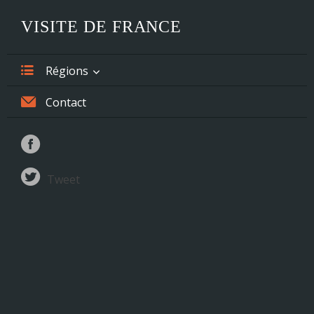
VISITE DE FRANCE
Régions
Alsace
Contact
Aquitaine
Auvergne
Tweet
Basse-Normandie
Bourgogne
Bretagne
Centre
Champagne-Ardenne