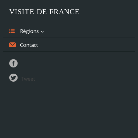
VISITE DE FRANCE
Régions
Alsace
Contact
Aquitaine
Auvergne
Tweet
Basse-Normandie
Bourgogne
Bretagne
Centre
Champagne-Ardenne