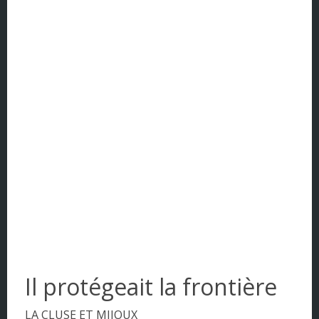
Corse
DOM - TOM
Franche Comté
Haute Normandie
Ile-de-France
Languedoc-Roussillon
Limousin
Lorraine
Midi-Pyrénées
Il protégeait la frontière
Nord Pas de Calais
LA CLUSE ET MIJOUX