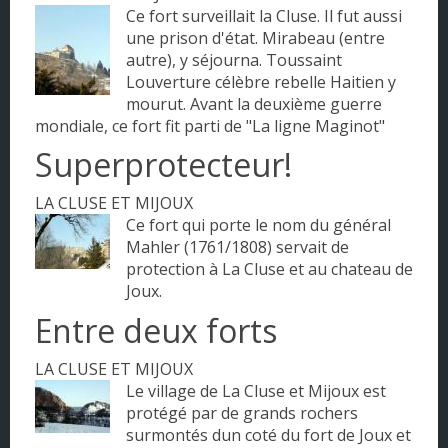
Ce fort surveillait la Cluse. Il fut aussi
Pays de la Loire
une prison d'état. Mirabeau (entre
autre), y séjourna. Toussaint
Picardie
Louverture célèbre rebelle Haitien y
mourut. Avant la deuxième guerre
Poitou - Charentes
mondiale, ce fort fit parti de "La ligne Maginot"
Provence - Alpes - Côte d'Azur
Superprotecteur!
Rhône-Alpes
LA CLUSE ET MIJOUX
Ce fort qui porte le nom du général
Mahler (1761/1808) servait de
protection à La Cluse et au chateau de
Joux.
Entre deux forts
LA CLUSE ET MIJOUX
Le village de La Cluse et Mijoux est
protégé par de grands rochers
surmontés dun coté du fort de Joux et