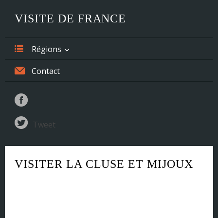
VISITE DE FRANCE
Régions
Alsace
Contact
Aquitaine
Auvergne
Tweet
Basse-Normandie
Bourgogne
VISITER LA CLUSE ET MIJOUX
Bretagne
Centre
Champagne-Ardenne