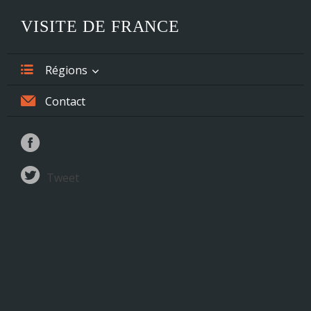
VISITE DE FRANCE
Régions
Alsace
Contact
Aquitaine
Auvergne
Tweet
Basse-Normandie
Bourgogne
Bretagne
Centre
Champagne-Ardenne