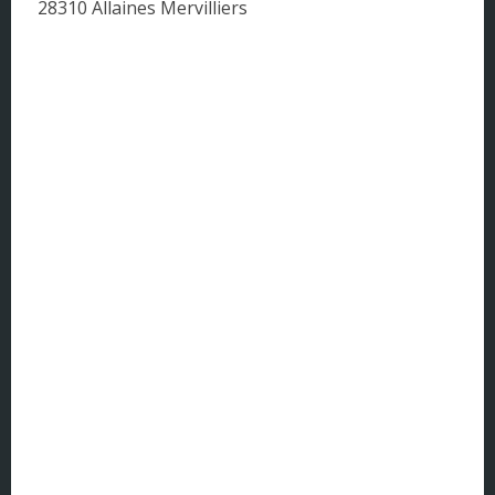
28310 Allaines Mervilliers
Corse
DOM - TOM
Franche Comté
Haute Normandie
Ile-de-France
Languedoc-Roussillon
Limousin
Lorraine
Midi-Pyrénées
Nord Pas de Calais