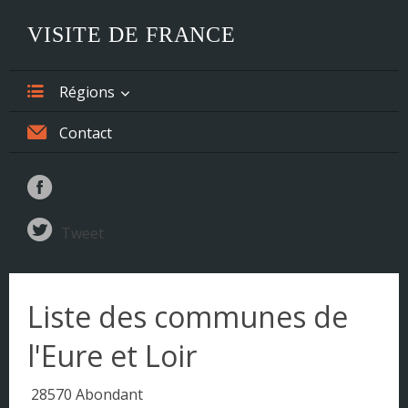
VISITE DE FRANCE
Régions
Alsace
Contact
Aquitaine
Auvergne
Tweet
Basse-Normandie
Bourgogne
Liste des communes de
Bretagne
l'Eure et Loir
Centre
28570 Abondant
Champagne-Ardenne