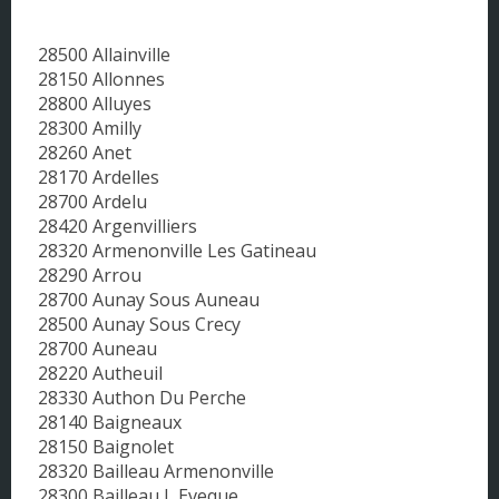
Pays de la Loire
28500 Allainville
Picardie
28150 Allonnes
28800 Alluyes
Poitou - Charentes
28300 Amilly
28260 Anet
Provence - Alpes - Côte d'Azur
28170 Ardelles
28700 Ardelu
Rhône-Alpes
28420 Argenvilliers
28320 Armenonville Les Gatineau
28290 Arrou
28700 Aunay Sous Auneau
28500 Aunay Sous Crecy
28700 Auneau
28220 Autheuil
28330 Authon Du Perche
28140 Baigneaux
28150 Baignolet
28320 Bailleau Armenonville
28300 Bailleau L Eveque