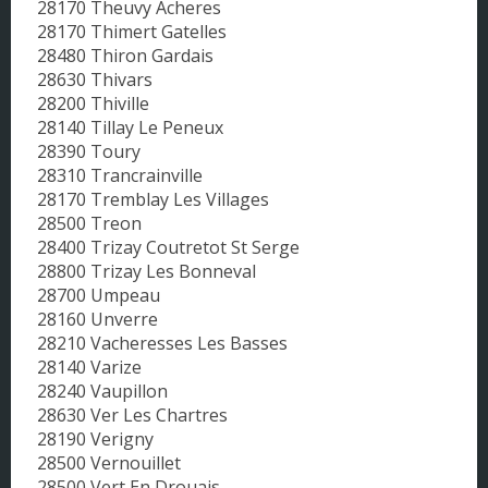
28170 Theuvy Acheres
28170 Thimert Gatelles
28480 Thiron Gardais
28630 Thivars
28200 Thiville
28140 Tillay Le Peneux
28390 Toury
28310 Trancrainville
28170 Tremblay Les Villages
28500 Treon
28400 Trizay Coutretot St Serge
28800 Trizay Les Bonneval
28700 Umpeau
28160 Unverre
28210 Vacheresses Les Basses
28140 Varize
28240 Vaupillon
28630 Ver Les Chartres
28190 Verigny
28500 Vernouillet
28500 Vert En Drouais