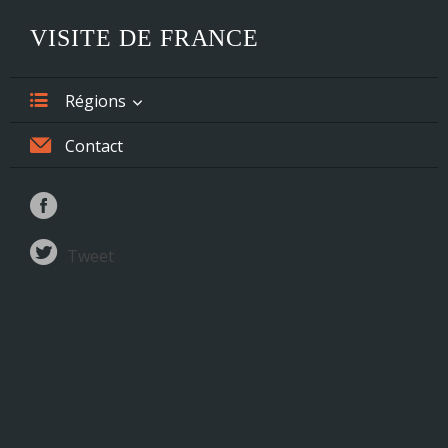
VISITE DE FRANCE
Régions
Alsace
Contact
Aquitaine
Auvergne
Tweet
Basse-Normandie
Bourgogne
Bretagne
Centre
Champagne-Ardenne