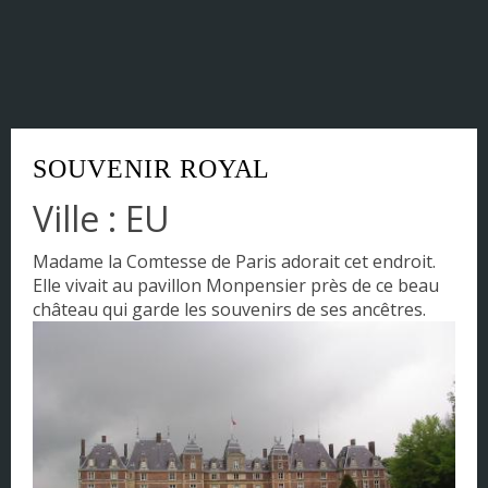
Corse
DOM - TOM
Franche Comté
SOUVENIR ROYAL
Haute Normandie
Ville : EU
Ile-de-France
Madame la Comtesse de Paris adorait cet endroit.
Languedoc-Roussillon
Elle vivait au pavillon Monpensier près de ce beau
château qui garde les souvenirs de ses ancêtres.
Limousin
Lorraine
Midi-Pyrénées
Nord Pas de Calais