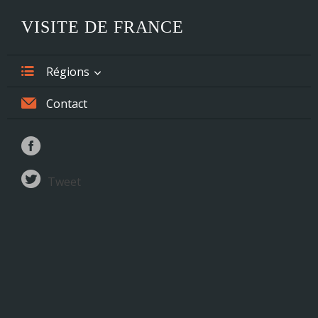
VISITE DE FRANCE
Régions
Alsace
Contact
Aquitaine
Auvergne
Tweet
Basse-Normandie
Bourgogne
Bretagne
Centre
Champagne-Ardenne