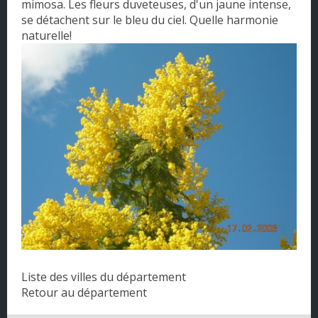
mimosa. Les fleurs duveteuses, d'un jaune intense,
Pays de la Loire
se détachent sur le bleu du ciel. Quelle harmonie
naturelle!
Picardie
Poitou - Charentes
Provence - Alpes - Côte d'Azur
Rhône-Alpes
Liste des villes du département
Retour au département