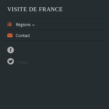
VISITE DE FRANCE
Régions
Alsace
Contact
Aquitaine
Auvergne
Tweet
Basse-Normandie
Bourgogne
Bretagne
Centre
Champagne-Ardenne