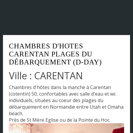
Corse
DOM - TOM
Franche Comté
CHAMBRES D'HOTES
Haute Normandie
CARENTAN PLAGES DU
DÉBARQUEMENT (D-DAY)
Ile-de-France
Ville : CARENTAN
Languedoc-Roussillon
Chambres d'hôtes dans la manche à Carentan
Limousin
(cotentin) 50, confortables avec salle d'eau et wc
individuels, situées au coeur des plages du
Lorraine
débarquement en Normandie entre Utah et Omaha
beach.
Midi-Pyrénées
Près de St Mère Eglise ou de la Pointe du Hoc.
Nord Pas de Calais