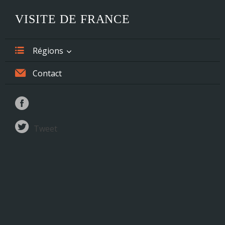
VISITE DE FRANCE
Régions
Alsace
Contact
Aquitaine
Auvergne
Tweet
Basse-Normandie
Bourgogne
Bretagne
Centre
Champagne-Ardenne