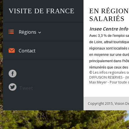
VISITE DE FRANCE
EN RÉGION
SALARIÉS
Insee Centre Info 
Régions
Avec 3,3 % de l'emploi sa
de Loire, attrait touristi
Alsace
régionaux sont localisés d
Contact
en moyenne sur une durée
Aquitaine
principalement dans l'hôt
rémunérés que ceux des a
Auvergne
© Les infos regionales 
DIFFUSION RESERVES - (Inf
Max Meyer - Pour toute
Basse-Normandie
Tweet
Bourgogne
Copyright 2015, Vision D
Bretagne
Centre