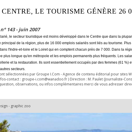
 CENTRE, LE TOURISME GÉNÈRE 26 0
n° 143 - juin 2007
larié, le secteur touristique est moins développé dans le Centre que dans la plupar
que principal de la région, plus de 16 000 emplois salariés sont liés au tourisme. Plu
ans l'Indre-et-loire et le Loiret qui en comptent chacun près de 7 000. Dans la régio
 plus longue qu'en métropole et les emplois permanents plus fréquents. Les salari
ellerie et la restauration. Ils sont essentiellement occupés par des femmes (61 %) 
utres secteurs.
sont sélectionnées par Groupe I.Com - Agence de contenu éditorial pour sit
os-contact : groupe-i.com@wanadoo.fr ) Direction : M. Paulet (Journaliste-Consult
 question, observations, ou infos complémentaires merci de vous adresser di
esign - graphic zoo