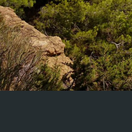
Champagne-Ardenne
Corse
DOM - TOM
Franche Comté
Haute Normandie
Ile-de-France
Languedoc-Roussillon
Limousin
Lorraine
Midi-Pyrénées
Nord Pas de Calais