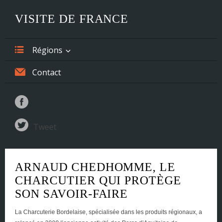
VISITE DE FRANCE
Régions
Alsace
Contact
Aquitaine
Auvergne
Tweet
Basse-Normandie
Bourgogne
ARNAUD CHEDHOMME, LE
Bretagne
CHARCUTIER QUI PROTÈGE
SON SAVOIR-FAIRE
Centre
La Charcuterie Bordelaise
, spécialisée dans les produits régionaux, a
Champagne-Ardenne