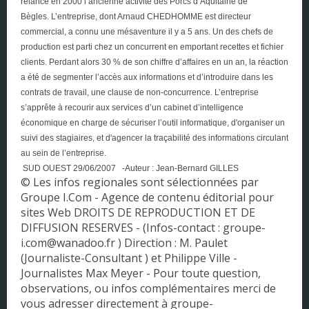
relancé en 2000 l’ancienne activité des Porcs d’Aquitaine de
Bègles. L’entreprise, dont Arnaud CHEDHOMME est directeur
Corse
commercial, a connu une mésaventure il y a 5 ans. Un des chefs de
production est parti chez un concurrent en emportant recettes et fichier
DOM - TOM
clients. Perdant alors 30 % de son chiffre d’affaires en un an, la réaction
a été de segmenter l’accès aux informations et d’introduire dans les
Franche Comté
contrats de travail, une clause de non-concurrence. L’entreprise
s’apprête à recourir aux services d’un cabinet d’intelligence
Haute Normandie
économique en charge de sécuriser l’outil informatique, d'organiser un
suivi des stagiaires, et d'agencer la traçabilité des informations circulant
Ile-de-France
au sein de l’entreprise.
SUD OUEST 29/06/2007
-
Auteur :
Jean-Bernard GILLES
Languedoc-Roussillon
© Les infos regionales sont sélectionnées par
Groupe I.Com - Agence de contenu éditorial pour
Limousin
sites Web DROITS DE REPRODUCTION ET DE
DIFFUSION RESERVES - (Infos-contact : groupe-
Lorraine
i.com@wanadoo.fr ) Direction : M. Paulet
(Journaliste-Consultant ) et Philippe Ville -
Midi-Pyrénées
Journalistes Max Meyer - Pour toute question,
observations, ou infos complémentaires merci de
Nord Pas de Calais
vous adresser directement à groupe-