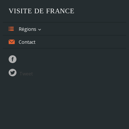
VISITE DE FRANCE
Régions
Alsace
Contact
Aquitaine
Auvergne
Tweet
Basse-Normandie
Bourgogne
Bretagne
Centre
Champagne-Ardenne