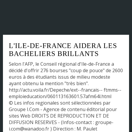
Corse
DOM - TOM
Franche Comté
L'ILE-DE-FRANCE AIDERA LES
Haute Normandie
BACHELIERS BRILLANTS
Ile-de-France
Selon l'AFP, le Conseil régional d'Ile-de-France a
décidé d'offrir 276 bourses "coup de pouce" de 2600
Languedoc-Roussillon
euros à des étudiants issus de milieu modeste
ayant obtenu la mention "très bien".
Limousin
http://actu.voila.fr/Depeche/ext--francais-- ftmms--
emploieducation/060113163601.57afm64l.html
Lorraine
© Les infos regionales sont sélectionnées par
Groupe I.Com - Agence de contenu éditorial pour
Midi-Pyrénées
sites Web DROITS DE REPRODUCTION ET DE
DIFFUSION RESERVES - (Infos-contact : groupe-
Nord Pas de Calais
i.com@wanadoo.fr ) Direction : M. Paulet