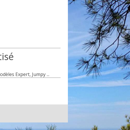
isé
dèles Expert, Jumpy ...