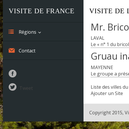
VISITE DE FRANCE
VISITE DE
Mr. Brico
Régions
LAVAL
Le « n° 1 du brico
Alsace
Contact
Gruau in
Aquitaine
MAYENNE
Auvergne
Le groupe a prése
Basse-Normandie
Liste des villes 
Tweet
Ajouter un Site
Bourgogne
Bretagne
Copyright 2015, Vi
Centre