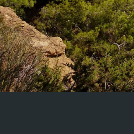
Champagne-Ardenne
Corse
DOM - TOM
Franche Comté
Haute Normandie
Ile-de-France
Languedoc-Roussillon
Limousin
Lorraine
Midi-Pyrénées
Nord Pas de Calais