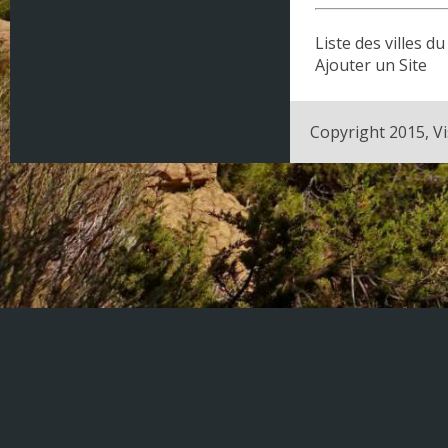
Champagne-Ardenne
Liste des villes 
Corse
Ajouter un Site
DOM - TOM
Copyright 2015, Vi
Franche Comté
Haute Normandie
Ile-de-France
Languedoc-Roussillon
Limousin
Lorraine
Midi-Pyrénées
Nord Pas de Calais