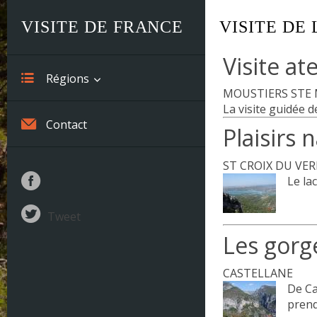
VISITE DE FRANCE
VISITE DE
Visite at
Régions
MOUSTIERS STE 
La visite guidée d
Alsace
Contact
Plaisirs 
Aquitaine
ST CROIX DU VE
Auvergne
Le la
Basse-Normandie
Tweet
Bourgogne
Les gorg
Bretagne
CASTELLANE
De Ca
Centre
prend