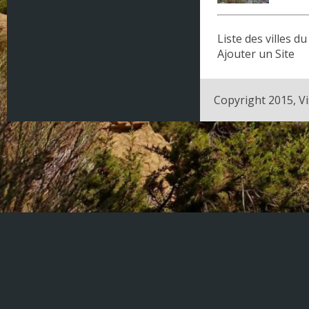
Champagne-Ardenne
Liste des villes 
Corse
Ajouter un Site
DOM - TOM
Copyright 2015, Vi
Franche Comté
Haute Normandie
Ile-de-France
Languedoc-Roussillon
Limousin
Lorraine
Midi-Pyrénées
Nord Pas de Calais