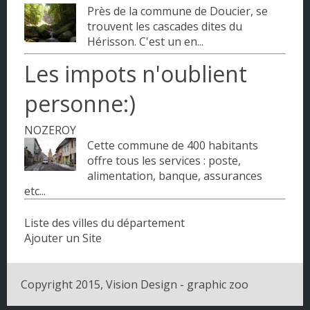
Près de la commune de Doucier, se
Pays de la Loire
trouvent les cascades dites du
Hérisson. C'est un en...
Picardie
Les impots n'oublient
Poitou - Charentes
personne:)
Provence - Alpes - Côte d'Azur
NOZEROY
Rhône-Alpes
Cette commune de 400 habitants
offre tous les services : poste,
alimentation, banque, assurances
etc...
Liste des villes du département
Ajouter un Site
Copyright 2015, Vision Design - graphic zoo