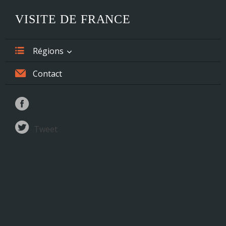
VISITE DE FRANCE
Régions
Alsace
Contact
Aquitaine
Auvergne
Tweet
Basse-Normandie
Bourgogne
Bretagne
Centre
Champagne-Ardenne