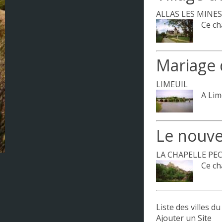
Champagne-Ardenne
ALLAS LES MINES
Ce ch
Corse
DOM - TOM
Mariage 
Franche Comté
LIMEUIL
Haute Normandie
A Lim
Ile-de-France
Le nouv
Languedoc-Roussillon
LA CHAPELLE PE
Limousin
Ce ch
Lorraine
Midi-Pyrénées
Liste des villes 
Ajouter un Site
Nord Pas de Calais