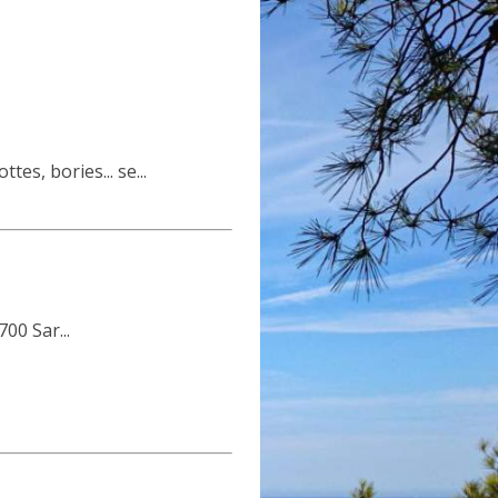
es, bories... se...
00 Sar...