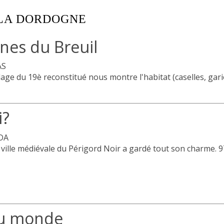
 LA DORDOGNE
nes du Breuil
AS
lage du 19è reconstitué nous montre l'habitat (caselles, gariott
i?
DA
 ville médiévale du Périgord Noir a gardé tout son charme. 97
du monde