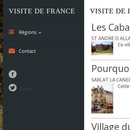
VISITE DE FRANCE
VISITE DE
Les Caba
Régions
ST ANDRE D ALL
Ce vil
Alsace
Contact
Aquitaine
Pourquo
Auvergne
SARLAT LA CANE
Basse-Normandie
Cette
Tweet
Bourgogne
Bretagne
Centre
Village 